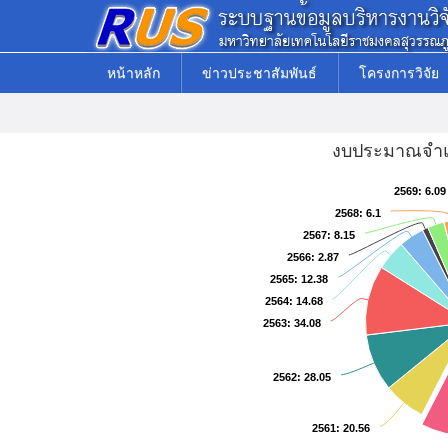
หน้าหลัก
ข่าวประชาสัมพันธ์
โครงการวิจัย
งบประมาณจำแ
2569
2569
: 6.09
: 6.09
2568
2568
: 6.1
: 6.1
2567
2567
: 8.15
: 8.15
2566
2566
: 2.87
: 2.87
2565
2565
: 12.38
: 12.38
2564
2564
: 14.68
: 14.68
2563
2563
: 34.08
: 34.08
2562
2562
: 28.05
: 28.05
2561
2561
: 20.56
: 20.56